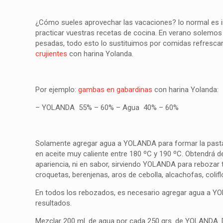
¿Cómo sueles aprovechar las vacaciones? lo normal es i
practicar vuestras recetas de cocina. En verano solemos
pesadas, todo esto lo sustituimos por comidas refresca
crujientes
con harina Yolanda.
Por ejemplo:
gambas en gabardinas
con harina Yolanda:
– YOLANDA 55% – 60% – Agua 40% – 60%
Solamente agregar agua a YOLANDA para formar la pasta,
en aceite muy caliente entre 180 ºC y 190 ºC. Obtendrá de
apariencia, ni en sabor, sirviendo YOLANDA para rebozar
croquetas, berenjenas, aros de cebolla, alcachofas, coliflo
En todos los rebozados, es necesario agregar agua a YO
resultados.
Mezclar 200 ml. de agua por cada 250 grs. de YOLANDA. 