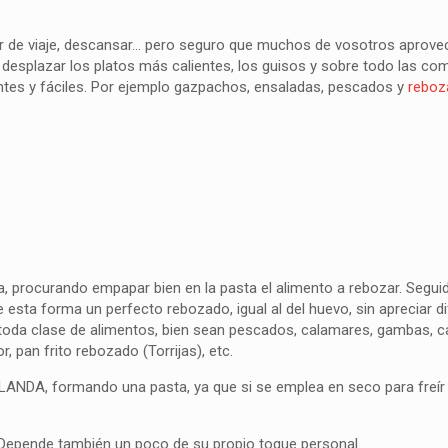
r de viaje, descansar… pero seguro que muchos de vosotros aprove
 desplazar los platos más calientes, los guisos y sobre todo las c
ntes y fáciles. Por ejemplo gazpachos, ensaladas, pescados y
reboz
 procurando empapar bien en la pasta el alimento a rebozar. Seguid
 esta forma un perfecto rebozado, igual al del huevo, sin apreciar di
 toda clase de alimentos, bien sean pescados, calamares, gambas, c
r, pan frito rebozado (Torrijas), etc.
LANDA, formando una pasta, ya que si se emplea en seco para freír
Depende también un poco de su propio toque personal.