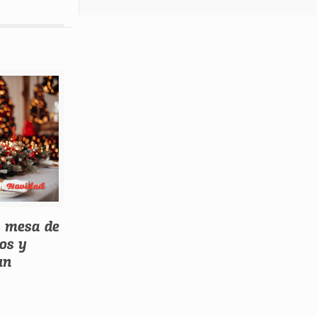
a mesa de
cos y
un