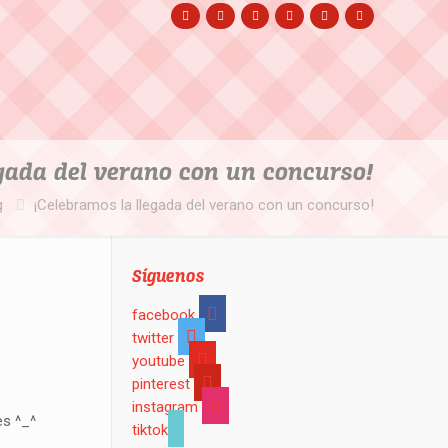
egada del verano con un concurso!
g
¡Celebramos la llegada del verano con un concurso!
Síguenos
facebook
twitter
youtube
pinterest
instagram
es ^_^
tiktok