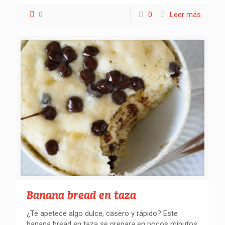
0
0
Leer más
Banana bread en taza
¿Te apetece algo dulce, casero y rápido? Este
banana bread en taza se prepara en pocos minutos