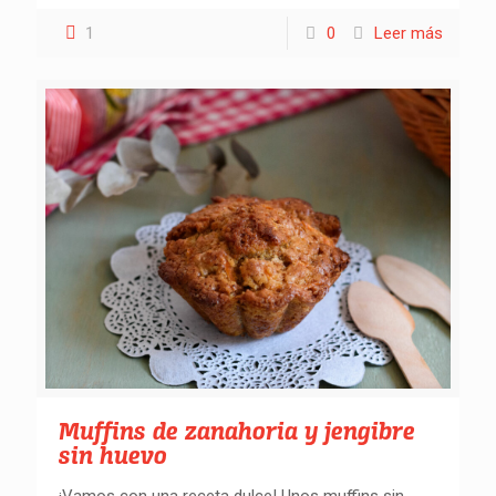
1
0
Leer más
Muffins de zanahoria y jengibre
sin huevo