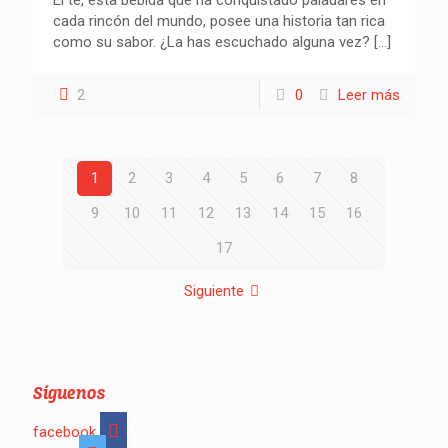
cada rincón del mundo, posee una historia tan rica
como su sabor. ¿La has escuchado alguna vez?
[…]
2
0
Leer más
1
2
3
4
5
6
7
8
9
10
11
12
13
14
15
16
17
Siguiente
Síguenos
facebook