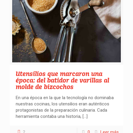
Utensilios que marcaron una
época: del batidor de varillas al
molde de bizcochos
En una época en la que la tecnología no dominaba
nuestras cocinas, los utensilios eran auténticos
protagonistas de la preparación culinaria. Cada
herramienta contaba una historia,
[…]
2
0
Leer más