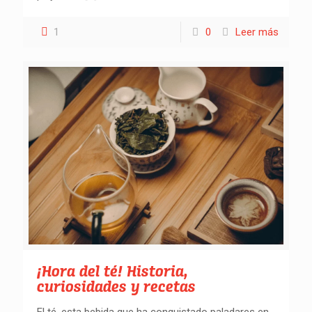
1
0
Leer más
¡Hora del té! Historia,
curiosidades y recetas
El té, esta bebida que ha conquistado paladares en