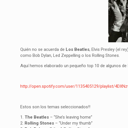
Quién no se acuerda de
Los Beatles
, Elvis Presley (el 
como Bob Dylan, Led Zeppelling o los Rolling Stones.
Aquí hemos elaborado un pequeño top 10 de algunos de l
http://open.spo
tify.com/user/1
135405129/playl
ist/4DXN
Estos son los temas seleccionados!!
1.
The Beatles
– “She’s leaving home”
2.
Rolling Stones
– “Under my thumb”