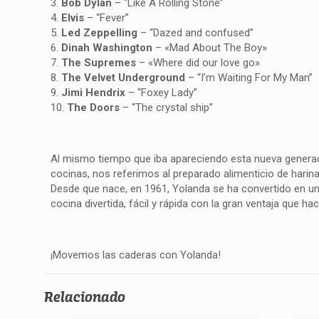
3.
Bob Dylan
– “Like A Rolling Stone”
4.
Elvis
– “Fever”
5.
Led Zeppelling
– “Dazed and confused”
6.
Dinah Washington
– «Mad About The Boy»
7.
The Supremes
– «Where did our love go»
8.
The Velvet Underground
– “I’m Waiting For My Man”
9.
Jimi Hendrix
– “Foxey Lady”
10.
The Doors
– “The crystal ship”
Al mismo tiempo que iba apareciendo esta nueva generació
cocinas, nos referimos al preparado alimenticio de harin
Desde que nace, en 1961, Yolanda se ha convertido en uno
cocina divertida, fácil y rápida con la gran ventaja que h
¡Movemos las caderas con Yolanda!
Relacionado