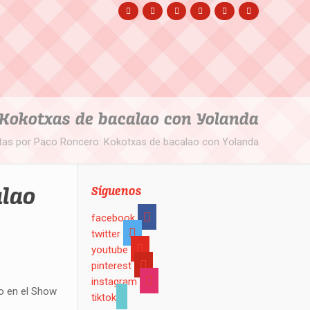
 Kokotxas de bacalao con Yolanda
tas por Paco Roncero: Kokotxas de bacalao con Yolanda
alao
Síguenos
facebook
twitter
youtube
pinterest
instagram
o en el Show
tiktok