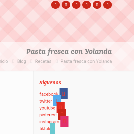
Pasta fresca con Yolanda
nicio
Blog
Recetas
Pasta fresca con Yolanda
Síguenos
facebook
twitter
youtube
pinterest
instagram
tiktok