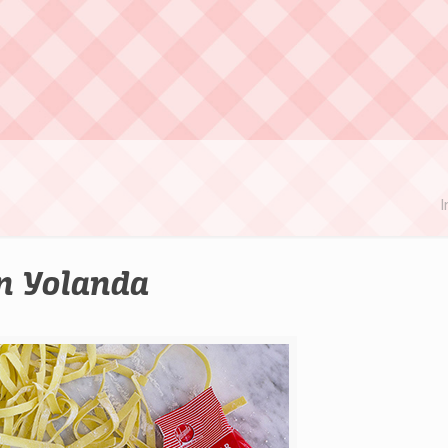
I
on Yolanda