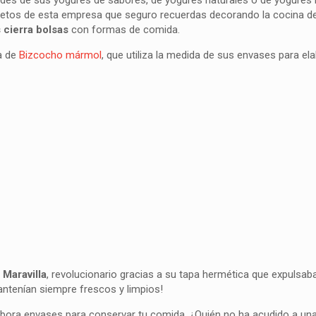
ades de sus yogures de sabores, de yogures naturales o de yogures 
etos de esta empresa que seguro recuerdas decorando la cocina de
 cierra bolsas
con formas de comida.
a de
Bizcocho mármol
, que utiliza la medida de sus envases para ela
 Maravilla
, revolucionario gracias a su tapa hermética que expulsaba 
antenían siempre frescos y limpios!
abora envases para conservar tu comida. ¿Quién no ha acudido a un