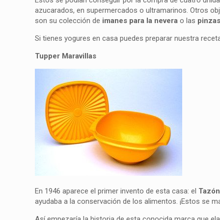
Estos se podían conseguir por la compra de cuatro unid
azucarados, en supermercados o ultramarinos. Otros obj
son su colección de
imanes para la nevera
o las
pinzas
Si tienes yogures en casa puedes preparar nuestra recet
Tupper Maravillas
En 1946 aparece el primer invento de esta casa: el
Tazón
ayudaba a la conservación de los alimentos. ¡Estos se m
Así empezaría la historia de esta conocida marca que el