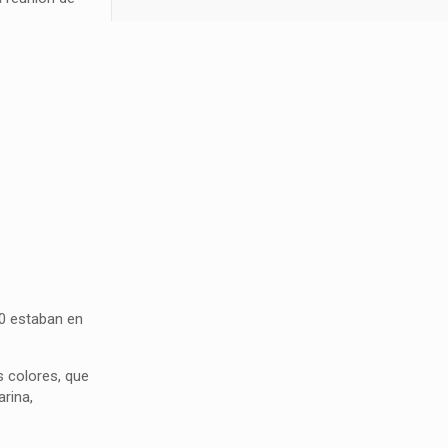
0 estaban en
s colores, que
rina,