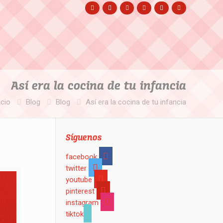
Así era la cocina de tu infancia
icio
Blog
Blog
Así era la cocina de tu infancia
Síguenos
facebook
twitter
youtube
pinterest
instagram
tiktok