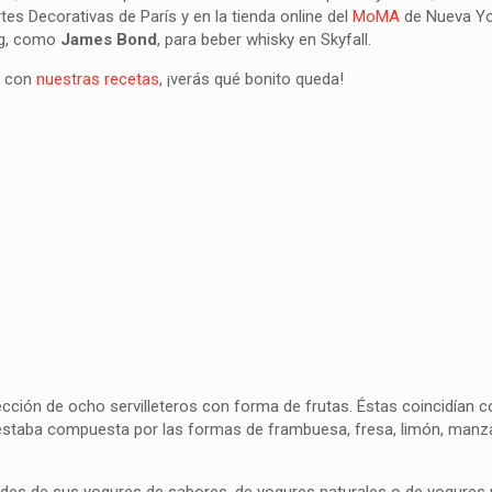
tes Decorativas de París y en la tienda online del
MoMA
de Nueva Yo
aig, como
James Bond
, para beber whisky en Skyfall.
la con
nuestras recetas
, ¡verás qué bonito queda!
ción de ocho servilleteros con forma de frutas. Éstas coincidían 
 estaba compuesta por las formas de frambuesa, fresa, limón, manza