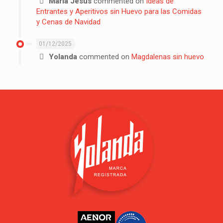
María Jesús
commented on
Ideas de
Entrantes y Aperitivos sin Huevo para las Comidas
y Cenas de Navidad
01/12/2025
Yolanda
commented on
Magdalenas sin huevo