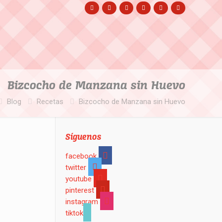
Bizcocho de Manzana sin Huevo
Blog
Recetas
Bizcocho de Manzana sin Huevo
Síguenos
facebook
twitter
youtube
pinterest
instagram
tiktok