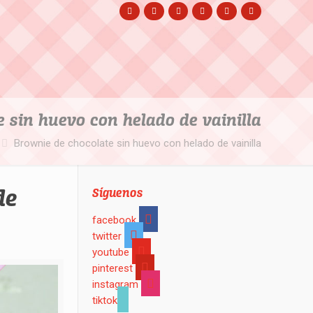
 sin huevo con helado de vainilla
Brownie de chocolate sin huevo con helado de vainilla
de
Síguenos
facebook
twitter
youtube
pinterest
instagram
tiktok