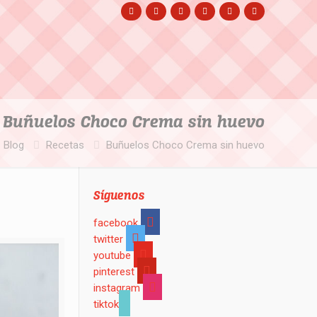
Buñuelos Choco Crema sin huevo
Blog
Recetas
Buñuelos Choco Crema sin huevo
Síguenos
facebook
twitter
youtube
pinterest
instagram
tiktok