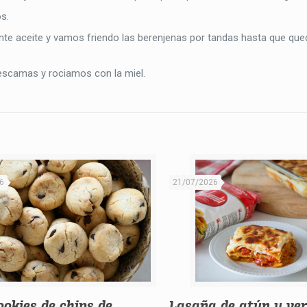
s.
e aceite y vamos friendo las berenjenas por tandas hasta que qued
 escamas y rociamos con la miel.
6
21/07/2026
ookies de chips de
Lasaña de atún y ve