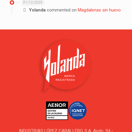
01/12/2025
Yolanda
commented on
Magdalenas sin huevo
INDUSTRIAS LÓPEZ CABALLERO, S.A. Apdo. 94 -