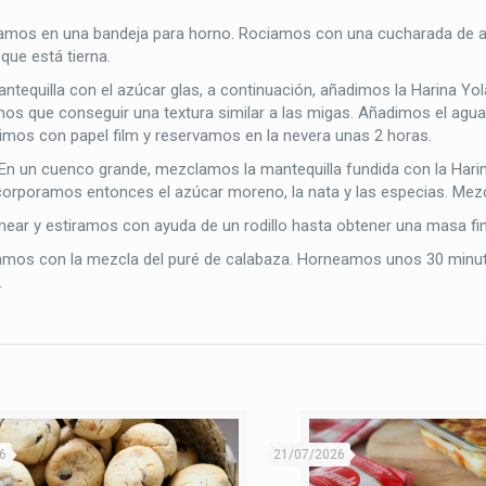
amos en una bandeja para horno. Rociamos con una cucharada de ac
ue está tierna.
equilla con el azúcar glas, a continuación, añadimos la Harina Yola
os que conseguir una textura similar a las migas. Añadimos el agu
mos con papel film y reservamos en la nevera unas 2 horas.
. En un cuenco grande, mezclamos la mantequilla fundida con la Hari
corporamos entonces el azúcar moreno, la nata y las especias. Mez
ear y estiramos con ayuda de un rodillo hasta obtener una masa fin
amos con la mezcla del puré de calabaza. Horneamos unos 30 minu
.
6
21/07/2026