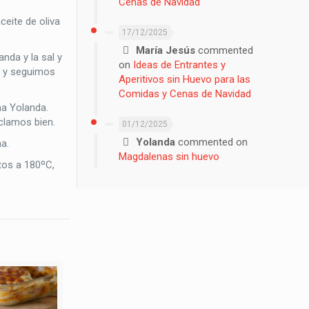
Cenas de Navidad
eite de oliva
17/12/2025
María Jesús
commented
nda y la sal y
on
Ideas de Entrantes y
a y seguimos
Aperitivos sin Huevo para las
Comidas y Cenas de Navidad
na Yolanda.
clamos bien.
01/12/2025
Yolanda
commented on
a.
Magdalenas sin huevo
tos a 180ºC,