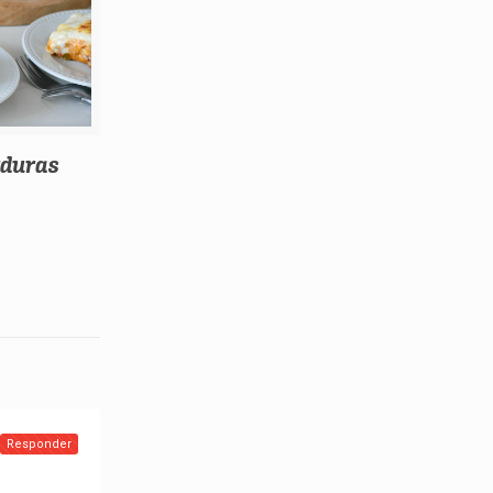
rduras
Responder