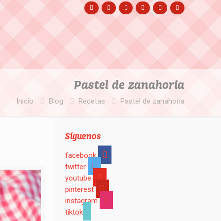
Pastel de zanahoria
Inicio
Blog
Recetas
Pastel de zanahoria
Síguenos
facebook
twitter
youtube
pinterest
instagram
tiktok