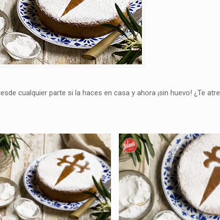
esde cualquier parte si la haces en casa y ahora ¡sin huevo! ¿Te atr