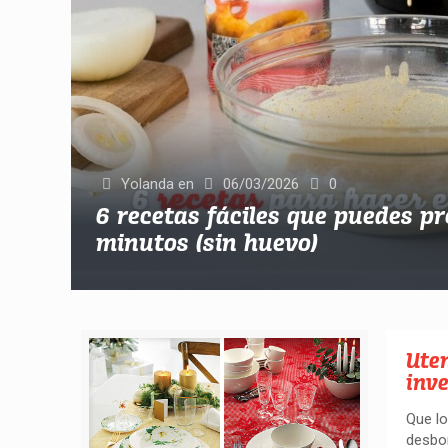
Yolanda
en
06/03/2026
0
6 recetas fáciles que puedes p
minutos (sin huevo)
Uten
inv
Que lo
desbo