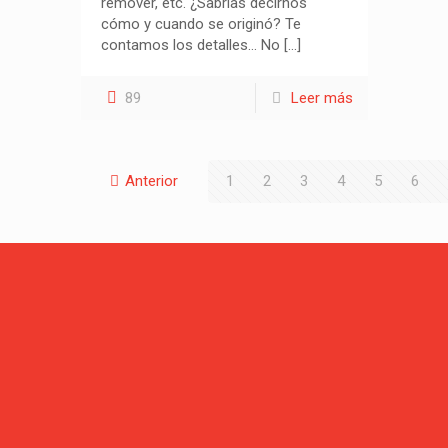
remover, etc. ¿Sabrías decirnos
cómo y cuando se originó? Te
contamos los detalles… No
[…]
89
Leer más
Anterior
1
2
3
4
5
6