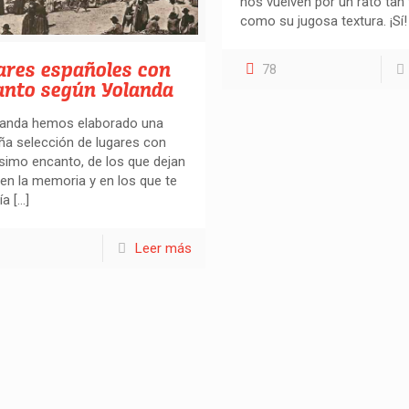
nos vuelven por un rato tan 
como su jugosa textura. ¡Sí!
ares españoles con
78
anto según Yolanda
landa hemos elaborado una
a selección de lugares con
imo encanto, de los que dejan
 en la memoria y en los que te
ía
[…]
Leer más