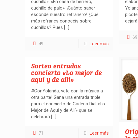
cuchillo», «En casa de herrero,
elabor
cuchillo de palo». ¡Cuánto saber
Yoland
esconde nuestro refranero! ¿Qué
picote
más refranes conocéis sobre
dejará
cuchillos? Pues
[…]
69
49
Leer más
Sorteo entradas
concierto «Lo mejor de
aquí y de allí»
#ConYolanda, vete con la música a
otra parte! Gana una entrada triple
para el concierto de Cadena Dial «Lo
Mejor de Aquí y de Allí» que se
celebrará
[…]
Oríg
71
Leer más