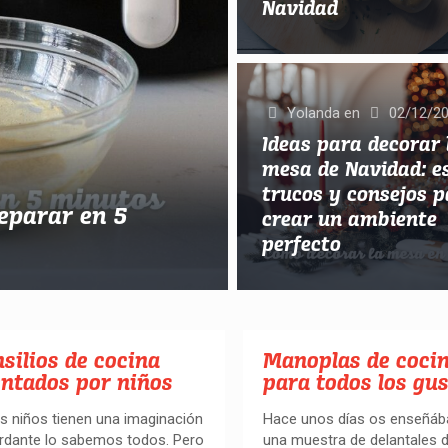
Navidad
Yolanda
en
02/12/2
Ideas para decorar 
mesa de Navidad: es
trucos y consejos 
reparar en 5
crear un ambiente
perfecto
silios de cocina
Manoplas de coci
entados por niños
para todos los gu
s niños tienen una imaginación
Hace unos días os enseñá
rdante lo sabemos todos. Pero
una muestra de delantales 