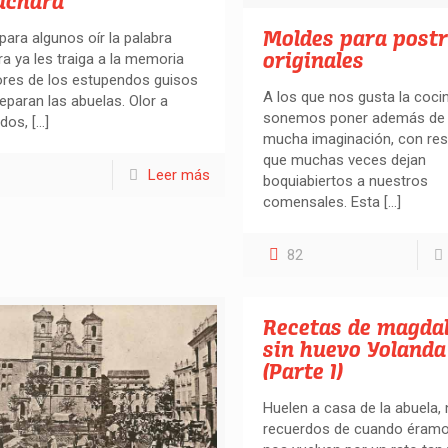
cuchara
Moldes para post
para algunos oír la palabra
originales
a ya les traiga a la memoria
ores de los estupendos guisos
A los que nos gusta la cocin
eparan las abuelas. Olor a
sonemos poner además de 
dos,
[…]
mucha imaginación, con res
que muchas veces dejan
Leer más
boquiabiertos a nuestros
comensales. Esta
[…]
82
Recetas de magda
sin huevo Yolanda
(Parte I)
Huelen a casa de la abuela,
recuerdos de cuando éramo