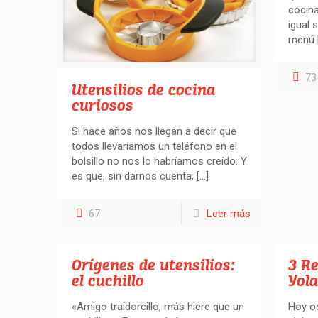
cocin
igual
menú
73
Utensilios de cocina
curiosos
Si hace años nos llegan a decir que
todos llevaríamos un teléfono en el
bolsillo no nos lo habríamos creído. Y
es que, sin darnos cuenta,
[…]
67
Leer más
Orígenes de utensilios:
3 Re
el cuchillo
Yol
«Amigo traidorcillo, más hiere que un
Hoy os