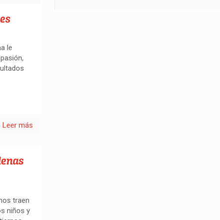
res
a le
pasión,
ultados
Leer más
lenas
 nos traen
s niños y