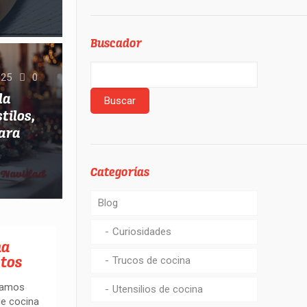
Buscador
025
0
la
tilos,
para
Categorías
Blog
Curiosidades
na
stos
Trucos de cocina
bamos
Utensilios de cocina
de cocina