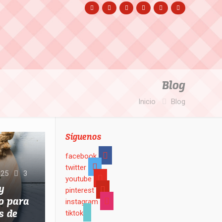
Blog
Inicio
Blog
Síguenos
facebook
twitter
025
3
youtube
y
pinterest
vo para
instagram
s de
tiktok