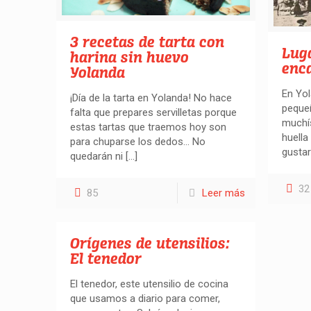
3 recetas de tarta con
Lug
harina sin huevo
enc
Yolanda
En Yo
¡Día de la tarta en Yolanda! No hace
pequeñ
falta que prepares servilletas porque
muchís
estas tartas que traemos hoy son
huella
para chuparse los dedos… No
gustar
quedarán ni
[…]
32
85
Leer más
Orígenes de utensilios:
El tenedor
El tenedor, este utensilio de cocina
que usamos a diario para comer,