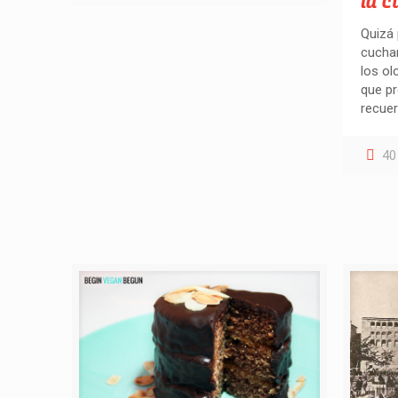
la 
Quizá 
cuchar
los ol
que pr
recuer
40