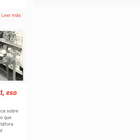
Leer más
d, eso
ica sobre
do que
táfora
el