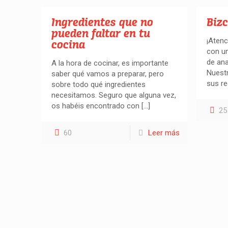
Ingredientes que no
Biz
pueden faltar en tu
¡Atenc
cocina
con un
de an
A la hora de cocinar, es importante
Nuestr
saber qué vamos a preparar, pero
sus re
sobre todo qué ingredientes
necesitamos. Seguro que alguna vez,
os habéis encontrado con
[…]
25
60
Leer más