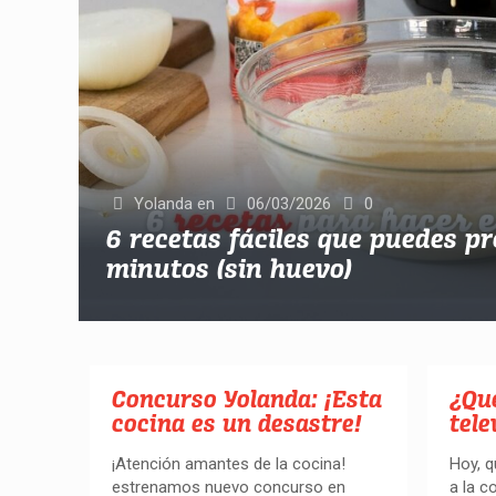
Yolanda
en
06/03/2026
0
6 recetas fáciles que puedes p
minutos (sin huevo)
Concurso Yolanda: ¡Esta
¿Qu
cocina es un desastre!
tele
¡Atención amantes de la cocina!
Hoy, 
estrenamos nuevo concurso en
a la c