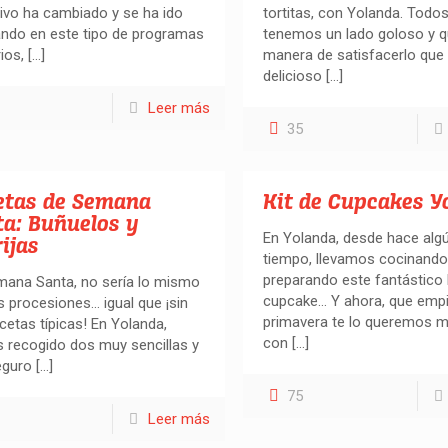
sivo ha cambiado y se ha ido
tortitas, con Yolanda. Todo
ndo en este tipo de programas
tenemos un lado goloso y 
ios,
[…]
manera de satisfacerlo que
delicioso
[…]
Leer más
35
etas de Semana
Kit de Cupcakes Y
ta: Buñuelos y
En Yolanda, desde hace alg
ijas
tiempo, llevamos cocinando
preparando este fantástico 
mana Santa, no sería lo mismo
cupcake… Y ahora, que empi
s procesiones… igual que ¡sin
primavera te lo queremos m
cetas típicas! En Yolanda,
con
[…]
 recogido dos muy sencillas y
eguro
[…]
75
Leer más