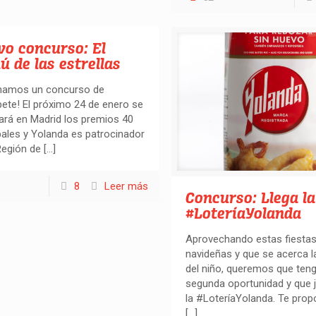
vo concurso: El
 de las estrellas
enamos un concurso de
ete! El próximo 24 de enero se
ará en Madrid los premios 40
pales y Yolanda es patrocinador
Región de
[…]
8
Leer más
Concurso: Llega la
#LoteríaYolanda
Aprovechando estas fiesta
navideñas y que se acerca la
del niño, queremos que ten
segunda oportunidad y que 
la #LoteríaYolanda. Te pr
[…]