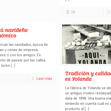
29
ú navideño
nómico
rcan las navidades, época de
as y cenas de empresa,
ares o con los amigos. Es
o de pasear por las calles,
s luces
[…]
Tradición y calida
es Yolanda
Leer más
La fábrica de Yolanda se ub
un antiguo molino restaura
data de 1898. Una buena me
teniendo en cuenta cuál es 
producto al
[…]