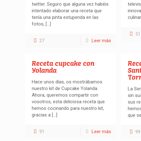
twitter. Seguro que alguna vez habéis
televi
intentado elaborar una receta que
innova
tenía una pinta estupenda en las
culinar
fotos,
[…]
51
27
Leer más
Receta cupcake con
Rec
Yolanda
San
Torr
Hace unos días, os mostrábamos
nuestro kit de Cupcake Yolanda.
La Se
Ahora, queremos compartir con
sin su
vosotros, esta deliciosa receta que
sus re
hemos cocinando para nuestro kit,
hemos
gracias a
[…]
que s
91
Leer más
99