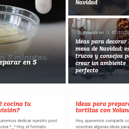
Navidad
Yolanda
en
02/12/2
Ideas para decorar 
mesa de Navidad: es
trucos y consejos 
reparar en 5
crear un ambiente
perfecto
é cocina tu
Ideas para prepar
visión?
tortitas con Yola
queremos dedicar nuestro post
Hoy, queremos compartir c
ocina ^_^ Hoy, el formato
vosotras algunas ideas para