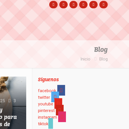
Blog
Inicio
Blog
Síguenos
facebook
twitter
025
3
youtube
y
pinterest
vo para
instagram
s de
tiktok