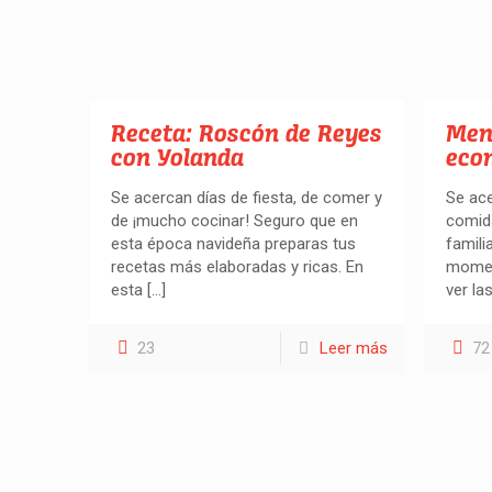
Receta: Roscón de Reyes
Men
con Yolanda
eco
Se acercan días de fiesta, de comer y
Se ace
de ¡mucho cocinar! Seguro que en
comid
esta época navideña preparas tus
famili
recetas más elaboradas y ricas. En
moment
esta
[…]
ver la
23
Leer más
72