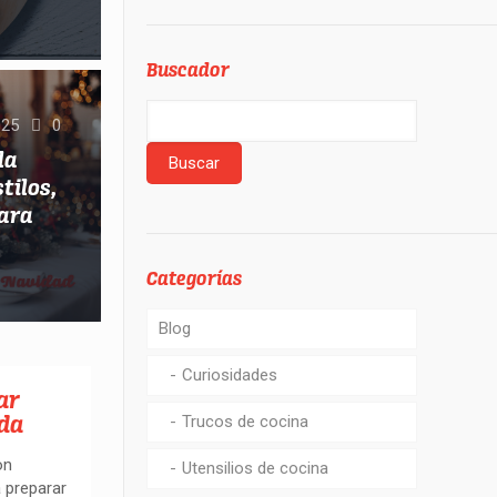
Buscador
025
0
la
tilos,
para
Categorías
Blog
Curiosidades
ar
nda
Trucos de cocina
on
Utensilios de cocina
 preparar