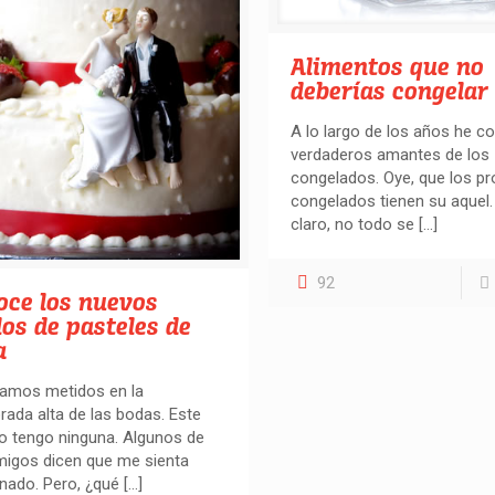
Alimentos que no
deberías congelar
A lo largo de los años he c
verdaderos amantes de los
congelados. Oye, que los p
congelados tienen su aquel.
claro, no todo se
[…]
92
oce los nuevos
los de pasteles de
a
tamos metidos en la
ada alta de las bodas. Este
o tengo ninguna. Algunos de
migos dicen que me sienta
nado. Pero, ¿qué
[…]