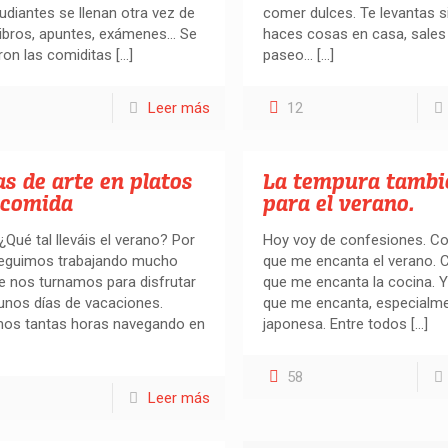
udiantes se llenan otra vez de
comer dulces. Te levantas si
Libros, apuntes, exámenes… Se
haces cosas en casa, sales
on las comiditas
[…]
paseo…
[…]
Leer más
12
s de arte en platos
La tempura tambi
 comida
para el verano.
 ¿Qué tal lleváis el verano? Por
Hoy voy de confesiones. Co
seguimos trabajando mucho
que me encanta el verano. 
 nos turnamos para disfrutar
que me encanta la cocina. 
unos días de vacaciones.
que me encanta, especialme
os tantas horas navegando en
japonesa. Entre todos
[…]
58
Leer más