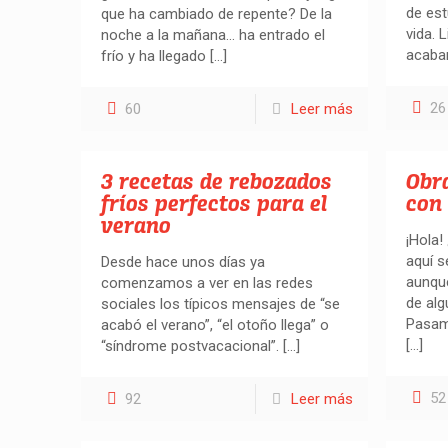
de est
que ha cambiado de repente? De la
vida. 
noche a la mañana… ha entrado el
acabar
frío y ha llegado
[…]
26
60
Leer más
3 recetas de rebozados
Obra
fríos perfectos para el
con
verano
¡Hola!
aquí 
Desde hace unos días ya
aunque
comenzamos a ver en las redes
de alg
sociales los típicos mensajes de “se
Pasam
acabó el verano”, “el otoño llega” o
[…]
“síndrome postvacacional”.
[…]
52
92
Leer más