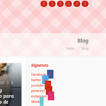
Blog
Inicio
Blog
Síguenos
facebook
twitter
025
3
youtube
y
pinterest
vo para
instagram
s de
tiktok