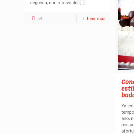
segunda, con motivo del
[…]
64
Leer más
Con
esti
bod
Ya es
tempor
año, n
mis a
afortu