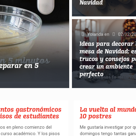
Navidad
Yolanda
en
02/12/2
Ideas para decorar 
mesa de Navidad: es
trucos y consejos 
reparar en 5
crear un ambiente
perfecto
entos gastronómicos
La vuelta al mund
isos de estudiantes
10 postres
os en pleno comienzo del
Me gustaría investigar por q
curso académico. Y los pisos
domingos tengo tantas gan