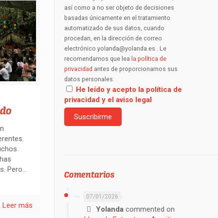
así como a no ser objeto de decisiones
basadas únicamente en el tratamiento
automatizado de sus datos, cuando
procedan, en la dirección de correo
electrónico yolanda@yolanda.es . Le
recomendamos que lea
la política de
privacidad
antes de proporcionarnos sus
datos personales.
He leído y acepto la política de
privacidad y el aviso legal
ndo
un
erentes.
uchos
 has
os. Pero…
Comentarios
07/01/2026
Leer más
Yolanda
commented on