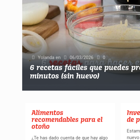
Yolanda
en
06/03/2026
0
6 recetas fáciles que puedes p
minutos (sin huevo)
Alimentos
Inv
recomendables para el
de p
otoño
Estam
nuevo 
¿Te has dado cuenta de que hay algo