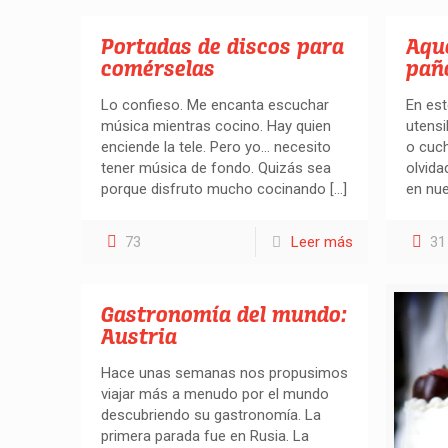
Portadas de discos para
Aque
comérselas
pañ
Lo confieso. Me encanta escuchar
En es
música mientras cocino. Hay quien
utensi
enciende la tele. Pero yo… necesito
o cuch
tener música de fondo. Quizás sea
olvida
porque disfruto mucho cocinando
[…]
en nue
73
Leer más
31
Gastronomía del mundo:
Austria
Hace unas semanas nos propusimos
viajar más a menudo por el mundo
descubriendo su gastronomía. La
primera parada fue en Rusia. La