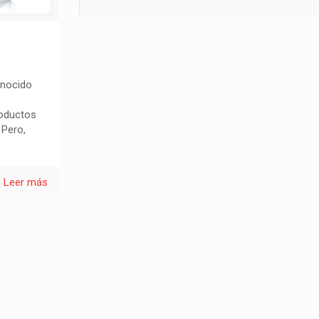
onocido
roductos
 Pero,
Leer más