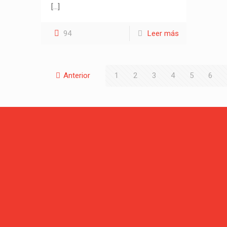
[…]
94
Leer más
Anterior
1
2
3
4
5
6