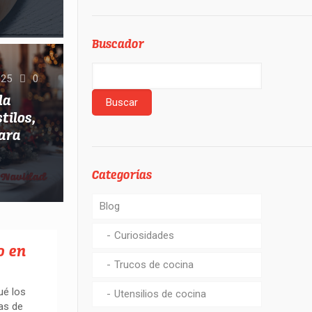
Buscador
025
0
la
tilos,
para
Categorías
Blog
Curiosidades
o en
Trucos de cocina
ué los
Utensilios de cocina
as de