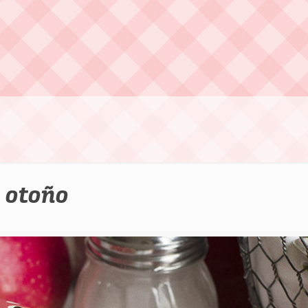
l otoño