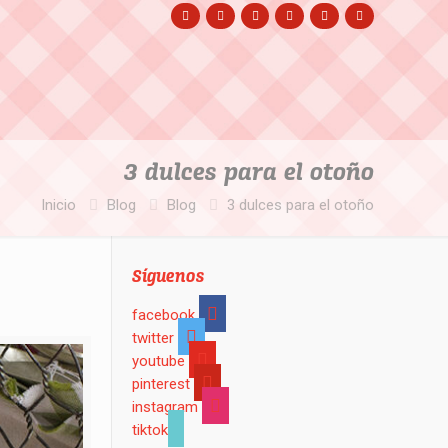
3 dulces para el otoño
Inicio
Blog
Blog
3 dulces para el otoño
Síguenos
facebook
twitter
youtube
pinterest
instagram
tiktok