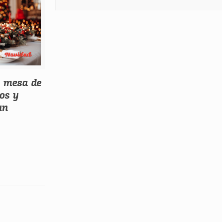
a mesa de
cos y
un