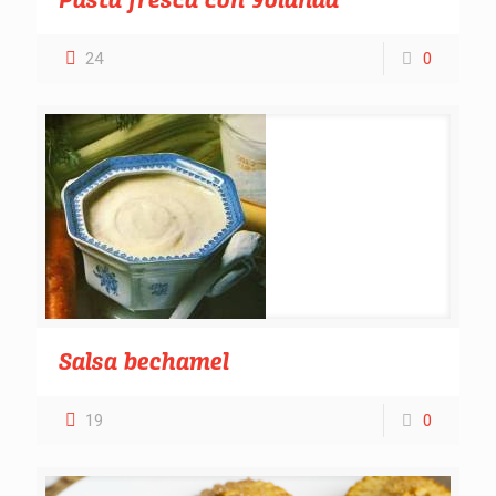
Pasta fresca con Yolanda
24
0
Salsa bechamel
19
0