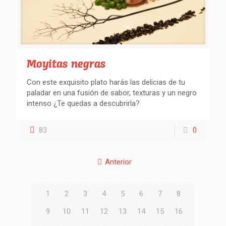
Moyitas negras
Con este exquisito plato harás las delicias de tu
paladar en una fusión de sabor, texturas y un negro
intenso ¿Te quedas a descubrirla?
83
0
Anterior
1
2
3
4
5
6
7
8
9
10
11
12
13
14
15
16