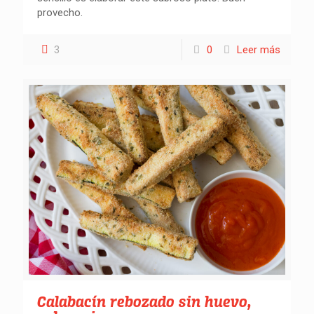
provecho.
3
0
Leer más
Calabacín rebozado sin huevo,