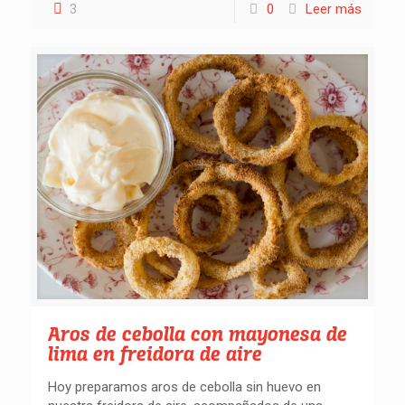
3
0
Leer más
Aros de cebolla con mayonesa de
lima en freidora de aire
Hoy preparamos aros de cebolla sin huevo en